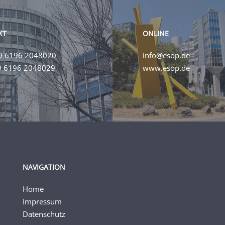
KT
ONLINE
9 6196 2048020
info@esop.de
9 6196 2048029
www.esop.de
NAVIGATION
Home
Impressum
Datenschutz