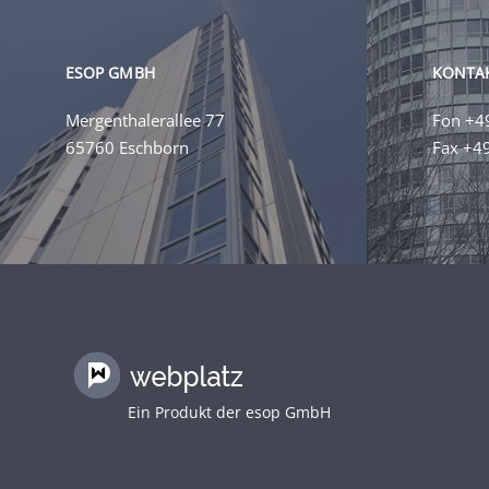
ESOP GMBH
KONTA
Mergenthalerallee 77
Fon +4
65760 Eschborn
Fax +4
Ein Produkt der
esop GmbH