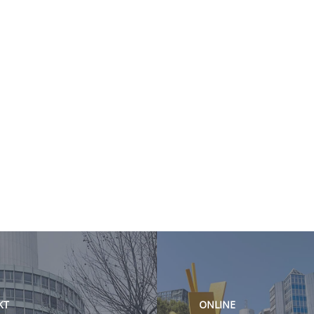
KT
ONLINE