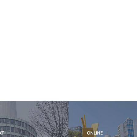
KT
ONLINE